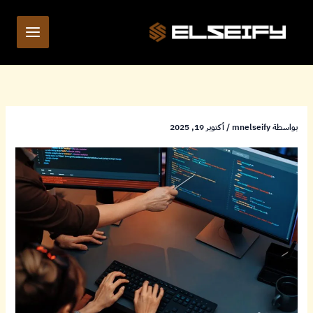
خطي
لى
لمحتوى
بواسطة
mnelseify
/
أكتوبر 19, 2025