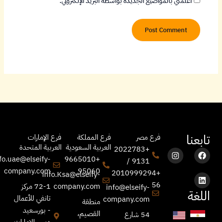
أعلمني بالمواضيع الجديدة بواسطة البريد الإلكتروني.
تابعنا
فرع مصر
فرع المملكة
فرع الإمارات
العربية السعودية
العربية المتحدة
+2022783
I
F
L
n
a
i
fo.uae@elseify-
+9665010
9131 /
s
n
c
company.com
95060
+2010999294
info.Ksa@elseify-
t
e
k
a
b
e
56
company.com
72-1 مركز
info@elseify-
g
o
d
اللغة
i
o
r
تانفي للأعمال
company.com
منطقة
a
n
k
- بورسعيد
القصيم،
m
54 شارع